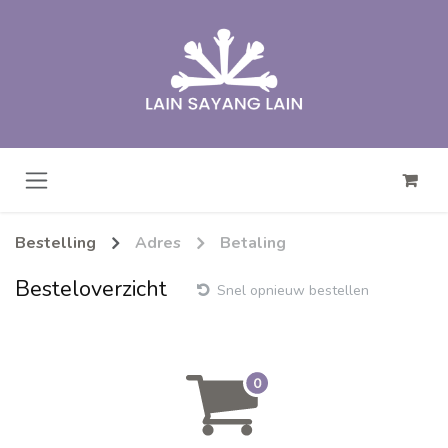
Overslaan naar inhoud
Bestelling
Adres
Betaling
Besteloverzicht
Snel opnieuw bestellen