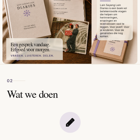
Lain Sayang Lain
Diaries is een boek vol
betekenisvolle vragen
die helpen om
herinneringen,
ervaringen en
levenslessen vast te
leggen. Voor jezelf. Voor
je kinderen. Voor de
generaties die nog
komen.
Een gesprek vandaag.
Erfgoed voor morgen.
VRAGEN. LUISTEREN. DELEN.
02
Wat we doen