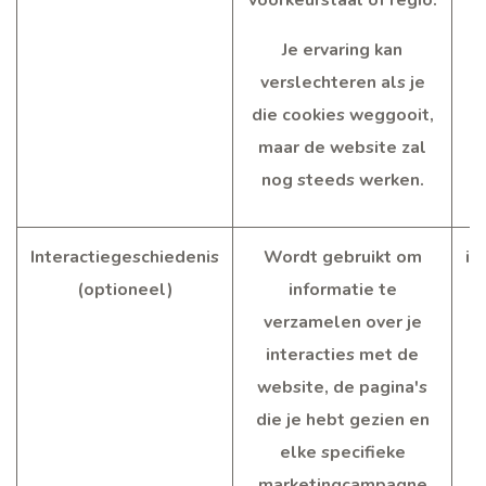
voorkeurstaal of regio.
Je ervaring kan
verslechteren als je
die cookies weggooit,
maar de website zal
nog steeds werken.
Interactiegeschiedenis
Wordt gebruikt om
im
(optioneel)
informatie te
verzamelen over je
interacties met de
website, de pagina's
die je hebt gezien en
elke specifieke
marketingcampagne