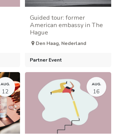
Guided tour: former
American embassy in The
Hague
Den Haag
,
Nederland
Partner Event
AUG.
AUG.
12
16