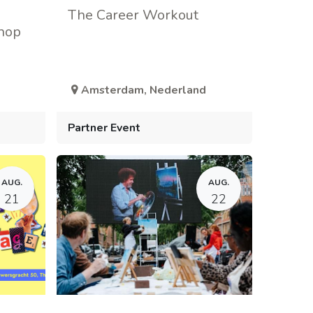
The Career Workout
hop
Amsterdam
,
Nederland
Partner Event
AUG.
AUG.
21
22