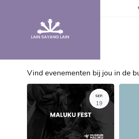
Overslaan naar inhoud
Vind evenementen bij jou in de b
SEP.
19