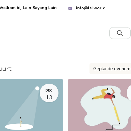
Welkom bij Lain Sayang Lain
info@lsl.world
Startpagina
Verhalen
Luisteren
Over
uurt
Geplande evenem
DEC.
13