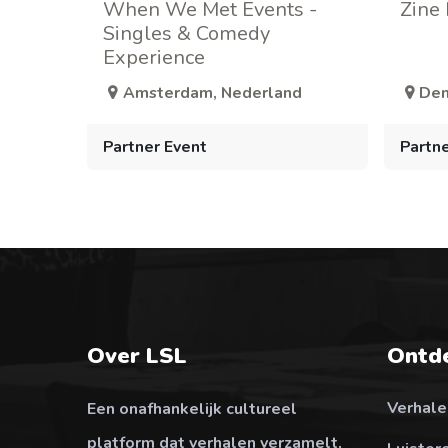
When We Met Events -
Zine
Singles & Comedy
Experience
Amsterdam
,
Nederland
Den
Partner Event
Partne
Over LSL
Ontd
Verhale
Een onafhankelijk cultureel
platform dat verhalen verzamelt,